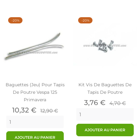
-20%
-20%
Baguettes (jeu) Pour Tapis
Kit Vis De Baguettes De
De Poutre Vespa 125
Tapis De Poutre
Primavera
Prix
Prix
3,76 €
4,70 €
Prix
Prix
de
10,32 €
12,90 €
de
base
base
AJOUTER AU PANIER
AJOUTER AU PANIER