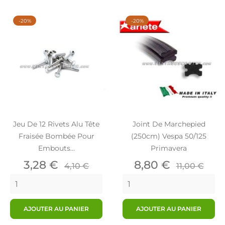
-20%
-20%
Jeu De 12 Rivets Alu Tête
Joint De Marchepied
Fraisée Bombée Pour
(250cm) Vespa 50/125
Embouts...
Primavera
Prix
Prix
Prix
Prix
3,28 €
8,80 €
4,10 €
11,00 €
de
de
base
base
AJOUTER AU PANIER
AJOUTER AU PANIER