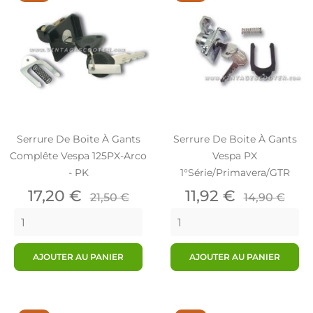
Serrure De Boite À Gants
Serrure De Boite À Gants
Complête Vespa 125PX-Arco
Vespa PX
- PK
1°série/Primavera/GTR
Prix
Prix
Prix
Prix
17,20 €
11,92 €
21,50 €
14,90 €
de
de
base
base
AJOUTER AU PANIER
AJOUTER AU PANIER