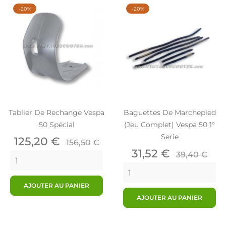
-20%
-20%
Tablier De Rechange Vespa
Baguettes De Marchepied
50 Spécial
(jeu Complet) Vespa 50 1°
Serie
Prix
Prix
125,20 €
156,50 €
de
Prix
Prix
31,52 €
39,40 €
base
de
base
AJOUTER AU PANIER
AJOUTER AU PANIER