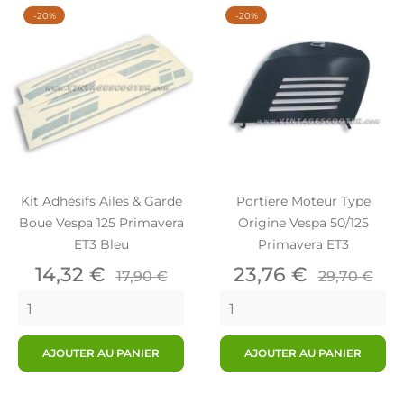
-20%
-20%
Kit Adhésifs Ailes & Garde
Portiere Moteur Type
Boue Vespa 125 Primavera
Origine Vespa 50/125
ET3 Bleu
Primavera ET3
Prix
Prix
Prix
Prix
14,32 €
23,76 €
17,90 €
29,70 €
de
de
base
base
AJOUTER AU PANIER
AJOUTER AU PANIER