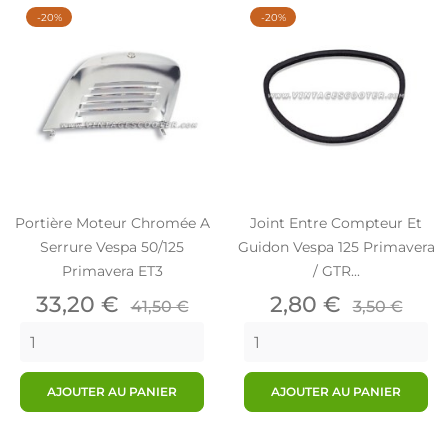
-20%
-20%
Portière Moteur Chromée A
Joint Entre Compteur Et
Serrure Vespa 50/125
Guidon Vespa 125 Primavera
Primavera ET3
/ GTR...
Prix
Prix
Prix
Prix
33,20 €
2,80 €
41,50 €
3,50 €
de
de
base
base
AJOUTER AU PANIER
AJOUTER AU PANIER