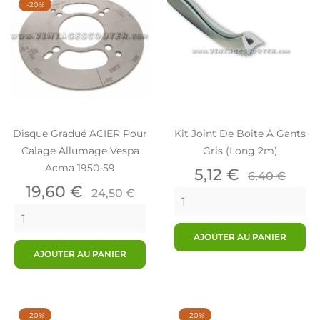
-20%
Disque Gradué ACIER Pour
Kit Joint De Boite À Gants
Calage Allumage Vespa
Gris (Long 2m)
Acma 1950-59
Prix
Prix
5,12 €
6,40 €
Prix
Prix
de
19,60 €
24,50 €
de
base
base
AJOUTER AU PANIER
AJOUTER AU PANIER
-20%
-20%