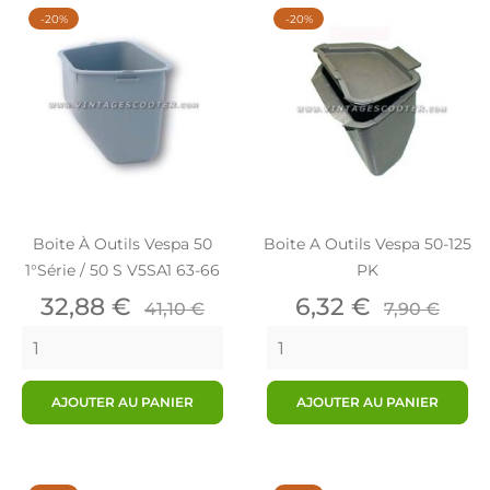
-20%
-20%
Boite À Outils Vespa 50
Boite A Outils Vespa 50-125
1°série / 50 S V5SA1 63-66
PK
Prix
Prix
Prix
Prix
32,88 €
6,32 €
41,10 €
7,90 €
de
de
base
base
AJOUTER AU PANIER
AJOUTER AU PANIER