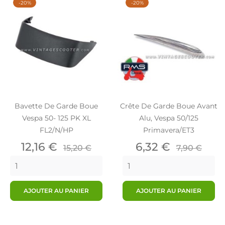
-20%
-20%
Bavette De Garde Boue
Crête De Garde Boue Avant
Vespa 50- 125 PK XL
Alu, Vespa 50/125
FL2/N/HP
Primavera/ET3
Prix
Prix
Prix
Prix
12,16 €
6,32 €
15,20 €
7,90 €
de
de
base
base
AJOUTER AU PANIER
AJOUTER AU PANIER