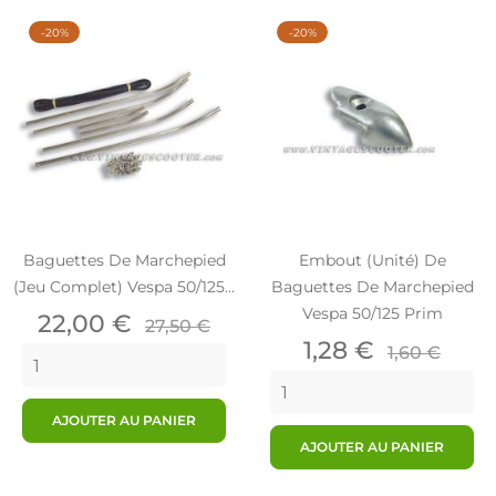
-20%
-20%
Baguettes De Marchepied
Embout (unité) De
(jeu Complet) Vespa 50/125...
Baguettes De Marchepied
Vespa 50/125 Prim
Prix
Prix
22,00 €
27,50 €
de
Prix
Prix
1,28 €
1,60 €
base
de
base
AJOUTER AU PANIER
AJOUTER AU PANIER