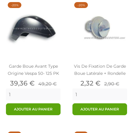
-20%
-20%
Garde Boue Avant Type
Vis De Fixation De Garde
Origine Vespa 50- 125 PK
Boue Latérale + Rondelle
Prix
Prix
Prix
Prix
39,36 €
2,32 €
49,20 €
2,90 €
de
de
base
base
AJOUTER AU PANIER
AJOUTER AU PANIER