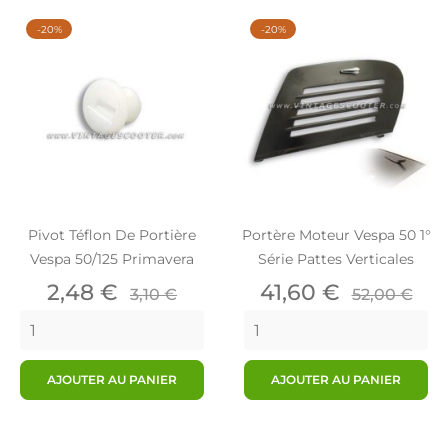
-20%
-20%
Pivot Téflon De Portière
Portère Moteur Vespa 50 1°
Vespa 50/125 Primavera
Série Pattes Verticales
Prix
Prix
Prix
Prix
2,48 €
41,60 €
3,10 €
52,00 €
de
de
base
base
AJOUTER AU PANIER
AJOUTER AU PANIER