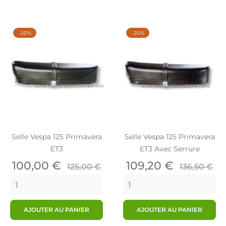
-20%
-20%
Selle Vespa 125 Primavera
Selle Vespa 125 Primavera
ET3
ET3 Avec Serrure
Prix
Prix
Prix
Prix
100,00 €
109,20 €
125,00 €
136,50 €
de
de
base
base
AJOUTER AU PANIER
AJOUTER AU PANIER