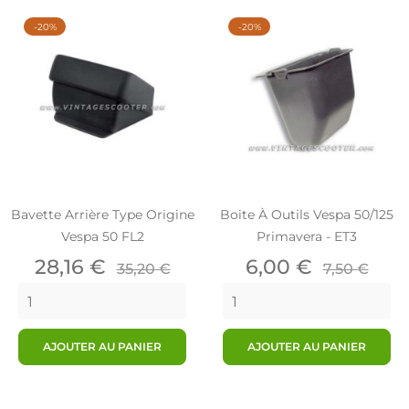
-20%
-20%
Bavette Arrière Type Origine
Boite À Outils Vespa 50/125
Vespa 50 FL2
Primavera - ET3
Prix
Prix
Prix
Prix
28,16 €
6,00 €
35,20 €
7,50 €
de
de
base
base
AJOUTER AU PANIER
AJOUTER AU PANIER