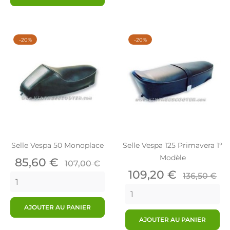
-20%
-20%
Selle Vespa 50 Monoplace
Selle Vespa 125 Primavera 1°
Modèle
Prix
Prix
85,60 €
107,00 €
de
Prix
Prix
109,20 €
136,50 €
base
de
base
AJOUTER AU PANIER
AJOUTER AU PANIER