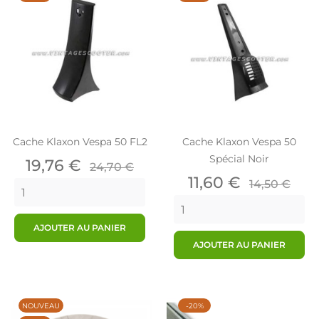
Cache Klaxon Vespa 50 FL2
Cache Klaxon Vespa 50
Spécial Noir
Prix
Prix
19,76 €
24,70 €
de
Prix
Prix
11,60 €
14,50 €
base
de
base
AJOUTER AU PANIER
AJOUTER AU PANIER
NOUVEAU
-20%