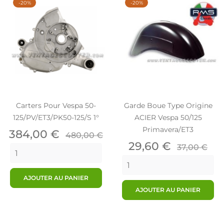
-20%
-20%
Carters Pour Vespa 50-
Garde Boue Type Origine
125/PV/ET3/PK50-125/S 1°
ACIER Vespa 50/125
Primavera/ET3
Prix
Prix
384,00 €
480,00 €
de
Prix
Prix
29,60 €
37,00 €
base
de
base
AJOUTER AU PANIER
AJOUTER AU PANIER