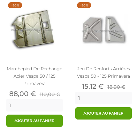
-20%
-20%
Marchepied De Rechange
Jeu De Renforts Arrières
Acier Vespa 50 / 125
Vespa 50 - 125 Primavera
Primavera
Prix
Prix
15,12 €
18,90 €
Prix
Prix
de
88,00 €
110,00 €
de
base
base
AJOUTER AU PANIER
AJOUTER AU PANIER