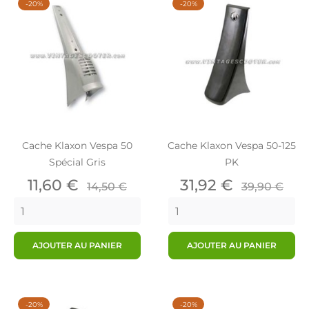
-20%
-20%
Cache Klaxon Vespa 50
Cache Klaxon Vespa 50-125
Spécial Gris
PK
Prix
Prix
Prix
Prix
11,60 €
31,92 €
14,50 €
39,90 €
de
de
base
base
AJOUTER AU PANIER
AJOUTER AU PANIER
-20%
-20%