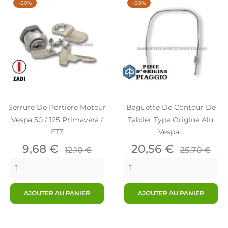
-20%
-20%
Serrure De Portière Moteur
Baguette De Contour De
Vespa 50 / 125 Primavera /
Tablier Type Origine Alu,
ET3
Vespa...
Prix
Prix
Prix
Prix
9,68 €
20,56 €
12,10 €
25,70 €
de
de
base
base
AJOUTER AU PANIER
AJOUTER AU PANIER