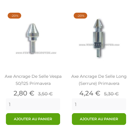
-20%
-20%
Axe Ancrage De Selle Vespa
Axe Ancrage De Selle Long
50/125 Primavera
(Serrure) Primavera
Prix
Prix
Prix
Prix
2,80 €
4,24 €
3,50 €
5,30 €
de
de
base
base
AJOUTER AU PANIER
AJOUTER AU PANIER