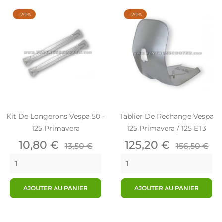
-20%
-20%
Kit De Longerons Vespa 50 -
Tablier De Rechange Vespa
125 Primavera
125 Primavera / 125 ET3
Prix
Prix
Prix
Prix
10,80 €
125,20 €
13,50 €
156,50 €
de
de
base
base
AJOUTER AU PANIER
AJOUTER AU PANIER