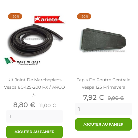
-20%
-20%
Kit Joint De Marchepieds
Tapis De Poutre Centrale
Vespa 80-125-200 PX / ARCO
Vespa 125 Primavera
/...
Prix
Prix
7,92 €
9,90 €
Prix
Prix
de
8,80 €
11,00 €
de
base
base
AJOUTER AU PANIER
AJOUTER AU PANIER