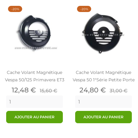
-20%
-20%
Cache Volant Magnétique
Cache Volant Magnétique
Vespa 50/125 Primavera ET3
Vespa 50 1°série Petite Porte
Prix
Prix
Prix
Prix
12,48 €
24,80 €
15,60 €
31,00 €
de
de
base
base
AJOUTER AU PANIER
AJOUTER AU PANIER