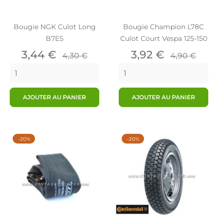
Bougie NGK Culot Long
Bougie Champion L78C
B7ES
Culot Court Vespa 125-150
Prix
Prix
Prix
Prix
3,44 €
3,92 €
4,30 €
4,90 €
de
de
base
base
AJOUTER AU PANIER
AJOUTER AU PANIER
-20%
-20%