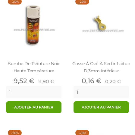
-20%
-20%
Bombe De Peinture Noir
Cosse À Oeil À Sertir Laiton
Haute Température
D,3mm Intérieur
Prix
Prix
Prix
Prix
9,52 €
0,16 €
11,90 €
0,20 €
de
de
base
base
AJOUTER AU PANIER
AJOUTER AU PANIER
-20%
-20%