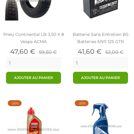
Pneu Continental LB 3,50 X 8
Batterie Sans Entretien BS
Vespa ACMA
Batteries 6N11 125 GTR
Prix
Prix
Prix
Prix
47,60 €
41,60 €
59,50 €
52,00 €
de
de
base
base
AJOUTER AU PANIER
AJOUTER AU PANIER
-20%
-20%