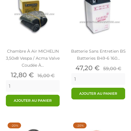
Chambre À Air MICHELIN
Batterie Sans Entretien BS
3,50x8 Vespa / Acma Valve
Batteries B49-6 160...
Coudée À...
Prix
Prix
47,20 €
59,00 €
Prix
Prix
de
12,80 €
16,00 €
de
base
base
AJOUTER AU PANIER
AJOUTER AU PANIER
-20%
-20%