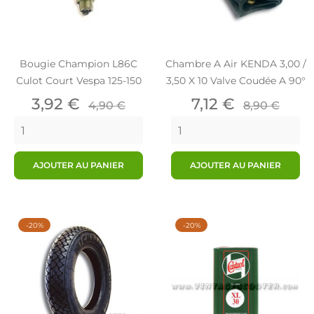
Bougie Champion L86C
Chambre A Air KENDA 3,00 /
Culot Court Vespa 125-150
3,50 X 10 Valve Coudée A 90°
Prix
Prix
Prix
Prix
3,92 €
7,12 €
4,90 €
8,90 €
de
de
base
base
AJOUTER AU PANIER
AJOUTER AU PANIER
-20%
-20%