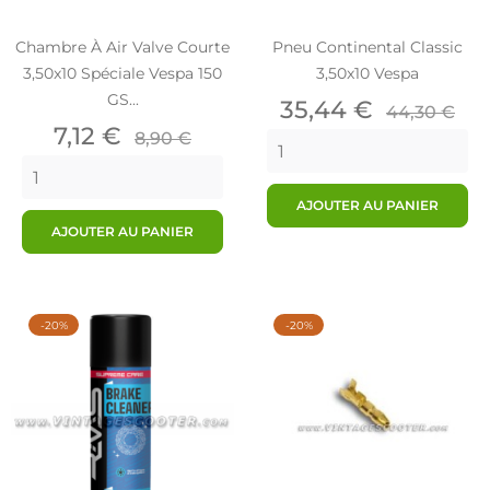
Chambre À Air Valve Courte
Pneu Continental Classic
3,50x10 Spéciale Vespa 150
3,50x10 Vespa
GS...
Prix
Prix
35,44 €
44,30 €
Prix
Prix
de
7,12 €
8,90 €
de
base
base
AJOUTER AU PANIER
AJOUTER AU PANIER
-20%
-20%