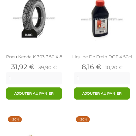
Pneu Kenda K 303 3.50 X 8
Liquide De Frein DOT 4 50cl
Prix
Prix
Prix
Prix
31,92 €
8,16 €
39,90 €
10,20 €
de
de
base
base
AJOUTER AU PANIER
AJOUTER AU PANIER
-20%
-20%