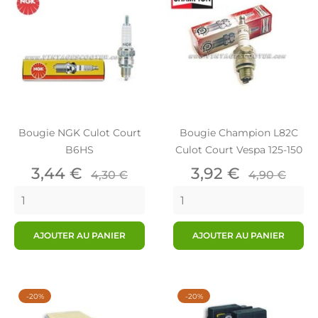
Bougie NGK Culot Court
Bougie Champion L82C
B6HS
Culot Court Vespa 125-150
Prix
Prix
Prix
Prix
3,44 €
3,92 €
4,30 €
4,90 €
de
de
base
base
AJOUTER AU PANIER
AJOUTER AU PANIER
-20%
-20%