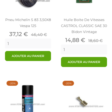
Pneu Michelin S 83 3,50X8
Huile Boite De Vitesses
Vespa 125
CASTROL CLASSIC SAE 30
Bidon Vintage
Prix
Prix
37,12 €
46,40 €
de
Prix
Prix
14,88 €
18,60 €
base
de
base
AJOUTER AU PANIER
AJOUTER AU PANIER
-20%
-20%