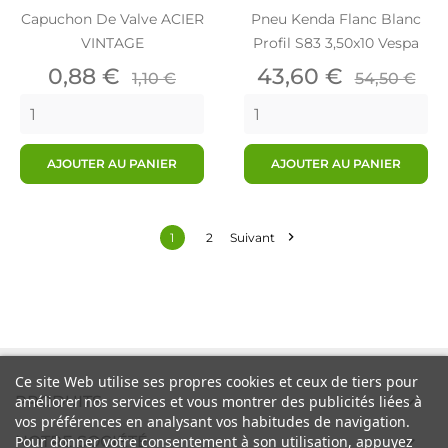
Capuchon De Valve ACIER
Pneu Kenda Flanc Blanc
VINTAGE
Profil S83 3,50x10 Vespa
Prix
Prix
Prix
Prix
0,88 €
43,60 €
1,10 €
54,50 €
de
de
base
base
AJOUTER AU PANIER
AJOUTER AU PANIER

1
2
Suivant
Ce site Web utilise ses propres cookies et ceux de tiers pour

PRODUITS
améliorer nos services et vous montrer des publicités liées à
vos préférences en analysant vos habitudes de navigation.

Pour donner votre consentement à son utilisation, appuyez
NOTRE SOCIÉTÉ