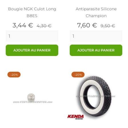
Bougie NGK Culot Long
Antiparasite Silicone
B8ES
Champion
Prix
Prix
Prix
Prix
3,44 €
7,60 €
4,30 €
9,50 €
de
de
base
base
AJOUTER AU PANIER
AJOUTER AU PANIER
-20%
-20%