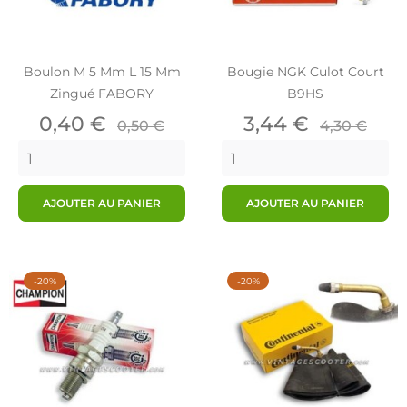
Boulon M 5 Mm L 15 Mm
Bougie NGK Culot Court
Zingué FABORY
B9HS
Prix
Prix
Prix
Prix
0,40 €
3,44 €
0,50 €
4,30 €
de
de
base
base
AJOUTER AU PANIER
AJOUTER AU PANIER
-20%
-20%