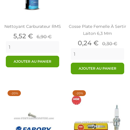
Nettoyant Carburateur RMS
Cosse Plate Femelle À Sertir
Laiton 6,3 Mm
Prix
Prix
5,52 €
6,90 €
de
Prix
Prix
0,24 €
0,30 €
base
de
base
AJOUTER AU PANIER
AJOUTER AU PANIER
-20%
-20%