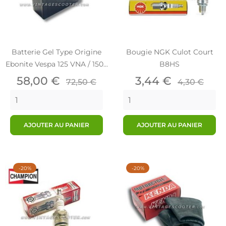
Batterie Gel Type Origine
Bougie NGK Culot Court
Ebonite Vespa 125 VNA / 150...
B8HS
Prix
Prix
Prix
Prix
58,00 €
3,44 €
72,50 €
4,30 €
de
de
base
base
AJOUTER AU PANIER
AJOUTER AU PANIER
-20%
-20%