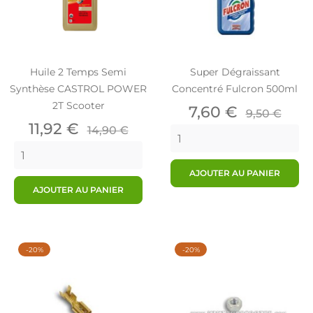
Huile 2 Temps Semi
Super Dégraissant
Synthèse CASTROL POWER
Concentré Fulcron 500ml
2T Scooter
Prix
Prix
7,60 €
9,50 €
Prix
Prix
de
11,92 €
14,90 €
de
base
base
AJOUTER AU PANIER
AJOUTER AU PANIER
-20%
-20%