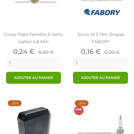
Cosse Plate Femelle À Sertir
Ecrou M 5 Mm Zingué
Laiton 4,8 Mm
FABORY
Prix
Prix
Prix
Prix
0,24 €
0,16 €
0,30 €
0,20 €
de
de
base
base
AJOUTER AU PANIER
AJOUTER AU PANIER
-20%
-20%