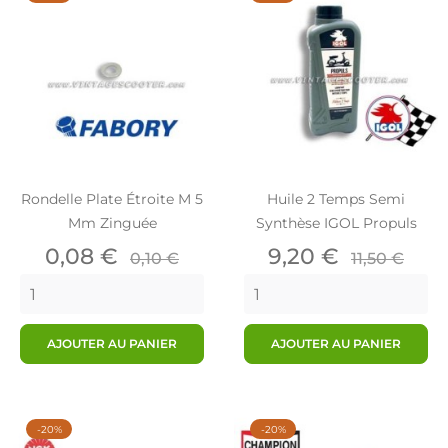
Rondelle Plate Étroite M 5
Huile 2 Temps Semi
Mm Zinguée
Synthèse IGOL Propuls
Prix
Prix
Prix
Prix
0,08 €
9,20 €
0,10 €
11,50 €
de
de
base
base
AJOUTER AU PANIER
AJOUTER AU PANIER
-20%
-20%