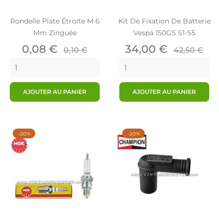
Rondelle Plate Étroite M 6
Kit De Fixation De Batterie
Mm Zinguée
Vespa 150GS S1-S5
Prix
Prix
Prix
Prix
0,08 €
34,00 €
0,10 €
42,50 €
de
de
base
base
AJOUTER AU PANIER
AJOUTER AU PANIER
-20%
-20%