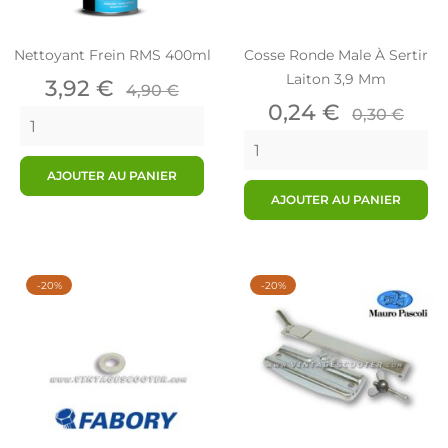
Nettoyant Frein RMS 400ml
Cosse Ronde Male À Sertir
Laiton 3,9 Mm
Prix
Prix
3,92 €
4,90 €
de
Prix
Prix
0,24 €
0,30 €
base
de
base
AJOUTER AU PANIER
AJOUTER AU PANIER
-20%
-20%