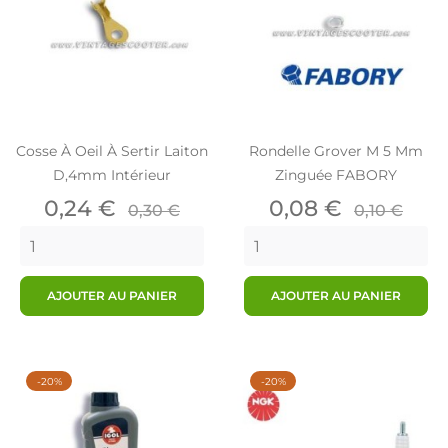
Cosse À Oeil À Sertir Laiton
Rondelle Grover M 5 Mm
D,4mm Intérieur
Zinguée FABORY
Prix
Prix
Prix
Prix
0,24 €
0,08 €
0,30 €
0,10 €
de
de
base
base
AJOUTER AU PANIER
AJOUTER AU PANIER
-20%
-20%