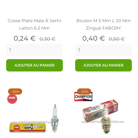
Cosse Plate Male À Sertir
Boulon M 5 Mm L 20 Mm
Laiton 6,3 Mm
Zingué FABORY
Prix
Prix
Prix
Prix
0,24 €
0,40 €
0,30 €
0,50 €
de
de
base
base
AJOUTER AU PANIER
AJOUTER AU PANIER
-20%
-20%