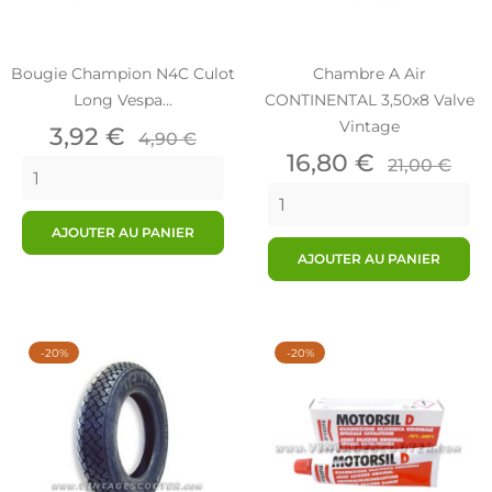
Bougie Champion N4C Culot
Chambre A Air
Long Vespa...
CONTINENTAL 3,50x8 Valve
Vintage
Prix
Prix
3,92 €
4,90 €
de
Prix
Prix
16,80 €
21,00 €
base
de
base
AJOUTER AU PANIER
AJOUTER AU PANIER
-20%
-20%