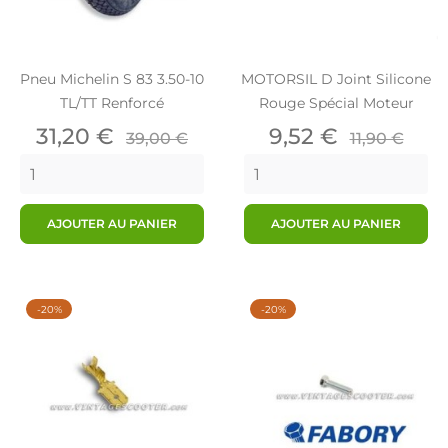
Pneu Michelin S 83 3.50-10
MOTORSIL D Joint Silicone
TL/TT Renforcé
Rouge Spécial Moteur
Prix
Prix
Prix
Prix
31,20 €
9,52 €
39,00 €
11,90 €
de
de
base
base
AJOUTER AU PANIER
AJOUTER AU PANIER
-20%
-20%