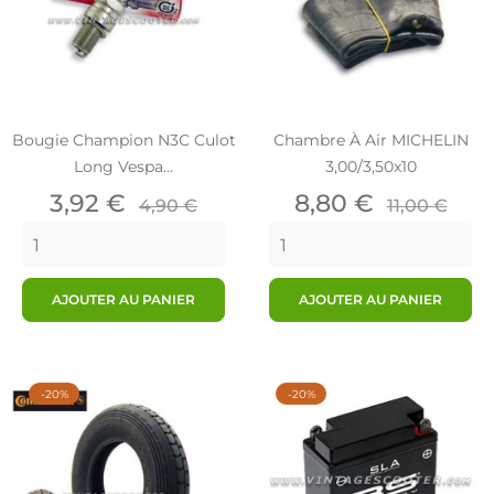
Bougie Champion N3C Culot
Chambre À Air MICHELIN
Long Vespa...
3,00/3,50x10
Prix
Prix
Prix
Prix
3,92 €
8,80 €
4,90 €
11,00 €
de
de
base
base
AJOUTER AU PANIER
AJOUTER AU PANIER
-20%
-20%