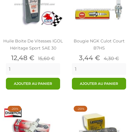
Huile Boite De Vitesses IGOL
Bougie NGK Culot Court
Héritage Sport SAE 30
B7HS
Prix
Prix
Prix
Prix
12,48 €
3,44 €
15,60 €
4,30 €
de
de
base
base
AJOUTER AU PANIER
AJOUTER AU PANIER
-20%
-20%