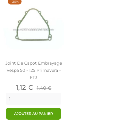
-20%
Joint De Capot Embrayage
Vespa 50 - 125 Primavera -
ET3
Prix
Prix
1,12 €
1,40 €
de
base
AJOUTER AU PANIER