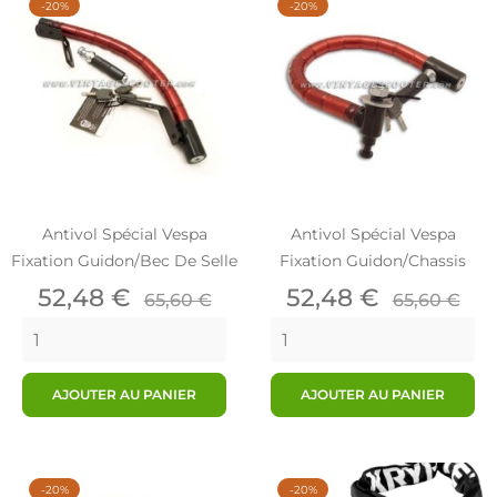
-20%
-20%
Antivol Spécial Vespa
Antivol Spécial Vespa
Fixation Guidon/bec De Selle
Fixation Guidon/chassis
Prix
Prix
Prix
Prix
52,48 €
52,48 €
65,60 €
65,60 €
de
de
base
base
AJOUTER AU PANIER
AJOUTER AU PANIER
-20%
-20%