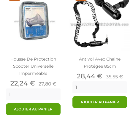
Housse De Protection
Antivol Avec Chaine
Scooter Universelle
Protégée 85cm
Imperméable
Prix
Prix
28,44 €
35,55 €
Prix
Prix
de
22,24 €
27,80 €
de
base
base
AJOUTER AU PANIER
AJOUTER AU PANIER