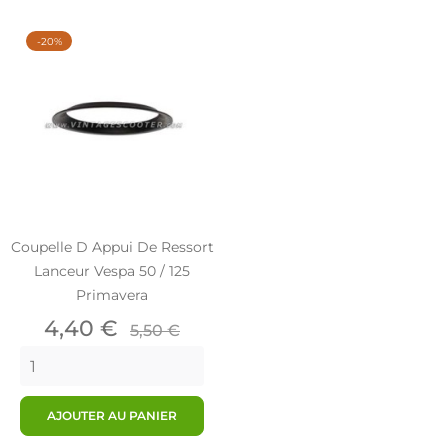
-20%
Coupelle D Appui De Ressort
Lanceur Vespa 50 / 125
Primavera
Prix
Prix
4,40 €
5,50 €
de
base
AJOUTER AU PANIER