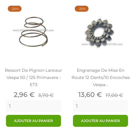
-20%
-20%
Ressort De Pignon Lanceur
Engrenage De Mise En
Vespa 50 / 125 Primavera -
Route 12 Dents/10 Encoches
ET3
Vespa...
Prix
Prix
Prix
Prix
2,96 €
13,60 €
3,70 €
17,00 €
de
de
base
base
AJOUTER AU PANIER
AJOUTER AU PANIER