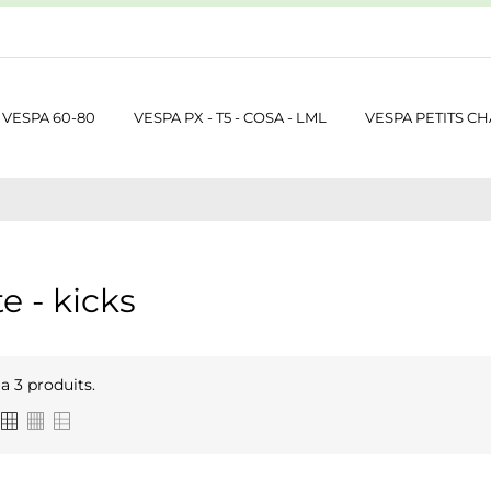
VESPA 60-80
VESPA PX - T5 - COSA - LML
VESPA PETITS CH
e - kicks
y a 3 produits.