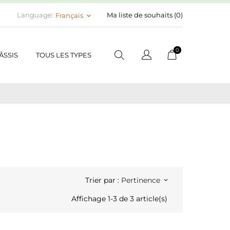
Language:
Ma liste de souhaits (
0
)
Français
keyboard_arrow_down
0
ÂSSIS
TOUS LES TYPES
Trier par :
Pertinence
keyboard_arrow_down
Affichage 1-3 de 3 article(s)