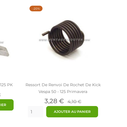
-20%
-125 PK
Ressort De Renvoi De Rochet De Kick
Vespa 50 - 125 Primavera
€
Prix
Prix
3,28 €
4,10 €
IER
de
AJOUTER AU PANIER
base