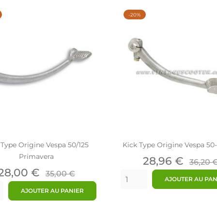
-20%
 Type Origine Vespa 50/125
Kick Type Origine Vespa 50
Primavera
Prix
Prix
28,96 €
36,20 
Prix
Prix
de
28,00 €
35,00 €
AJOUTER AU PAN
de
base
AJOUTER AU PANIER
base