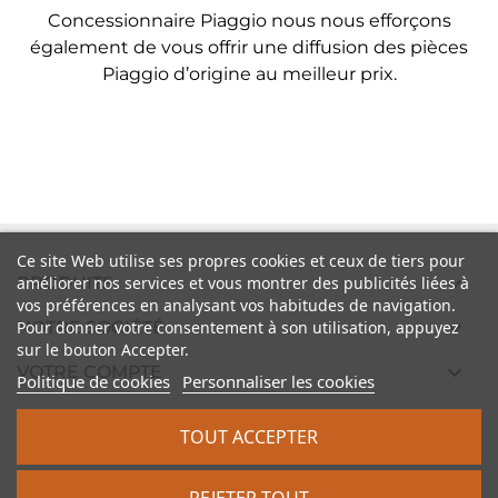
Concessionnaire Piaggio nous nous efforçons
également de vous offrir une diffusion des pièces
Piaggio d’origine au meilleur prix.
Ce site Web utilise ses propres cookies et ceux de tiers pour

améliorer nos services et vous montrer des publicités liées à
PRODUITS
vos préférences en analysant vos habitudes de navigation.

Pour donner votre consentement à son utilisation, appuyez
NOTRE SOCIÉTÉ
sur le bouton Accepter.

VOTRE COMPTE
Politique de cookies
Personnaliser les cookies

INFORMATIONS
TOUT ACCEPTER
2026 - vintagescooter.com