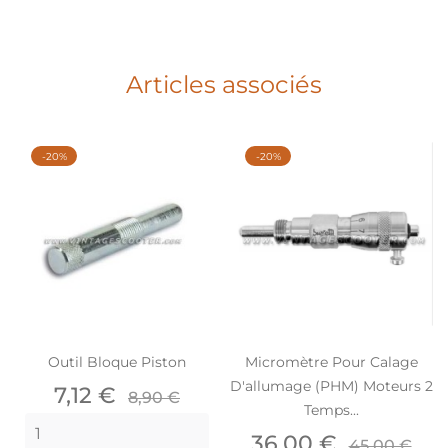
Articles associés
-20%
-20%
Outil Bloque Piston
Micromètre Pour Calage
D'allumage (PHM) Moteurs 2
Prix
Prix
7,12 €
8,90 €
Temps...
de
base
Prix
Prix
36,00 €
45,00 €