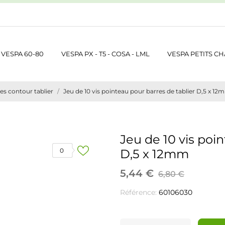
VESPA 60-80
VESPA PX - T5 - COSA - LML
VESPA PETITS CH
es contour tablier
Jeu de 10 vis pointeau pour barres de tablier D,5 x 1
Jeu de 10 vis poi
0
D,5 x 12mm
5,44 €
6,80 €
Référence:
60106030