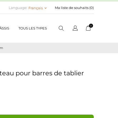
Language:
Ma liste de souhaits (
0
)
Français
keyboard_arrow_down
0
ÂSSIS
TOUS LES TYPES
2mm
nteau pour barres de tablier