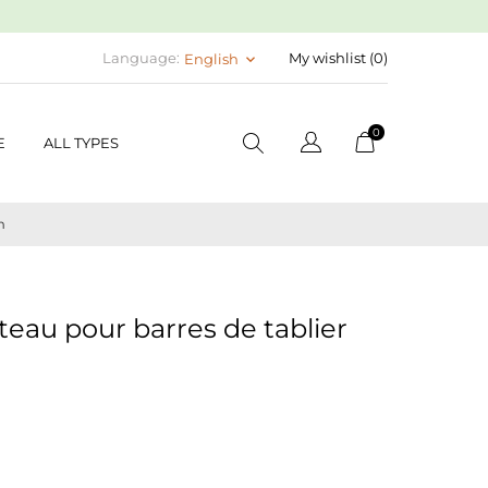
Language:
My wishlist (
0
)
English
keyboard_arrow_down
0
E
ALL TYPES
m
nteau pour barres de tablier