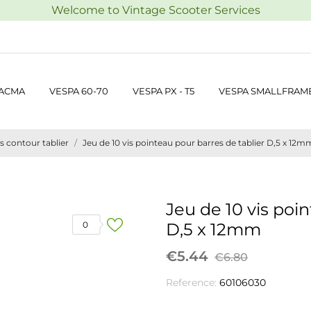
Welcome to Vintage Scooter Services
 ACMA
VESPA 60-70
VESPA PX - T5
VESPA SMALLFRAM
 contour tablier
Jeu de 10 vis pointeau pour barres de tablier D,5 x 12m
Jeu de 10 vis poi
0
D,5 x 12mm
€5.44
€6.80
Reference:
60106030