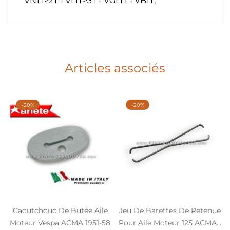
VN1T>2T - VL1T>3T - VGL1T - VB1T,
Articles associés
-20%
-20%
Caoutchouc De Butée Aile
Jeu De Barettes De Retenue
Moteur Vespa ACMA 1951-58
Pour Aile Moteur 125 ACMA...