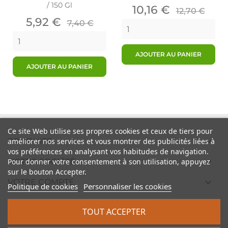
/ 150 Gl
Prix
Prix
10,16 €
12,70 €
Prix
Prix
de
5,92 €
7,40 €
de
base
base
AJOUTER AU PANIER
AJOUTER AU PANIER
Ce site Web utilise ses propres cookies et ceux de tiers pour

PRODUITS
améliorer nos services et vous montrer des publicités liées à
vos préférences en analysant vos habitudes de navigation.

Pour donner votre consentement à son utilisation, appuyez
NOTRE SOCIÉTÉ
sur le bouton Accepter.

VOTRE COMPTE
Politique de cookies
Personnaliser les cookies

INFORMATIONS
TOUT ACCEPTER