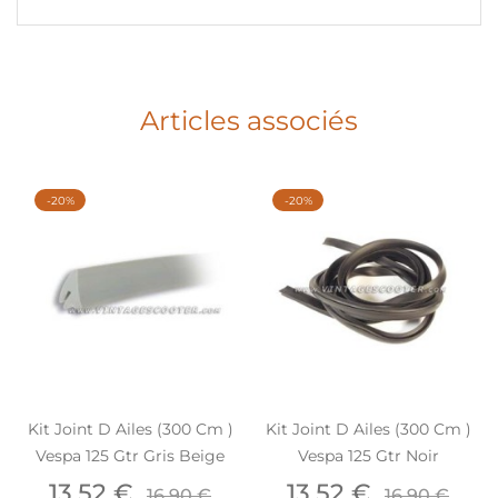
Articles associés
-20%
-20%
Kit Joint D Ailes (300 Cm )
Kit Joint D Ailes (300 Cm )
Vespa 125 Gtr Gris Beige
Vespa 125 Gtr Noir
Prix
Prix
Prix
Prix
13,52 €
13,52 €
16,90 €
16,90 €