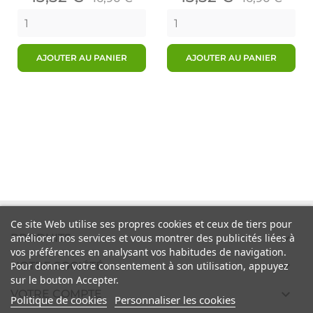
de
de
base
base
AJOUTER AU PANIER
AJOUTER AU PANIER
Ce site Web utilise ses propres cookies et ceux de tiers pour

PRODUITS
améliorer nos services et vous montrer des publicités liées à
vos préférences en analysant vos habitudes de navigation.

NOTRE SOCIÉTÉ
Pour donner votre consentement à son utilisation, appuyez
sur le bouton Accepter.

VOTRE COMPTE
Politique de cookies
Personnaliser les cookies