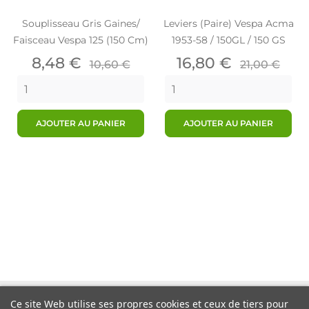
Souplisseau Gris Gaines/
Leviers (Paire) Vespa Acma
Faisceau Vespa 125 (150 Cm)
1953-58 / 150GL / 150 GS
Prix
Prix
Prix
Prix
8,48 €
16,80 €
10,60 €
21,00 €
de
de
base
base
AJOUTER AU PANIER
AJOUTER AU PANIER
Ce site Web utilise ses propres cookies et ceux de tiers pour