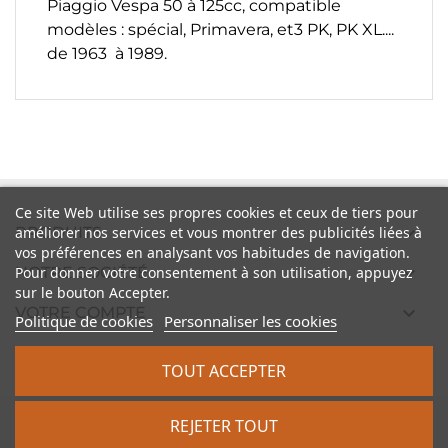
Piaggio Vespa 50 à 125cc, compatible
modèles : spécial, Primavera, et3 PK, PK XL....
de 1963 à 1989.
Ce site Web utilise ses propres cookies et ceux de tiers pour

PRODUITS
améliorer nos services et vous montrer des publicités liées à
vos préférences en analysant vos habitudes de navigation.

Pour donner votre consentement à son utilisation, appuyez
NOTRE SOCIÉTÉ
sur le bouton Accepter.

VOTRE COMPTE
Politique de cookies
Personnaliser les cookies

INFORMATIONS
TOUT ACCEPTER
2026 - vintagescooter.com
REJETER TOUT