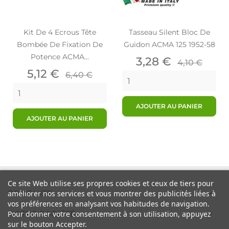
Kit De 4 Ecrous Tête
Tasseau Silent Bloc De
Bombée De Fixation De
Guidon ACMA 125 1952-58
Potence ACMA...
Prix
Prix
3,28 €
4,10 €
Prix
Prix
de
5,12 €
6,40 €
de
base
base
AJOUTER AU PANIER
AJOUTER AU PANIER
Ce site Web utilise ses propres cookies et ceux de tiers pour

PRODUITS
améliorer nos services et vous montrer des publicités liées à
vos préférences en analysant vos habitudes de navigation.

Pour donner votre consentement à son utilisation, appuyez
NOTRE SOCIÉTÉ
sur le bouton Accepter.