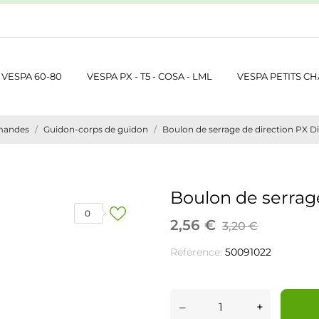
VESPA 60-80
VESPA PX - T5 - COSA - LML
VESPA PETITS CH
mandes
Guidon-corps de guidon
Boulon de serrage de direction PX D
Boulon de serrage
0
2,56 €
3,20 €
Référence:
50091022
–
+