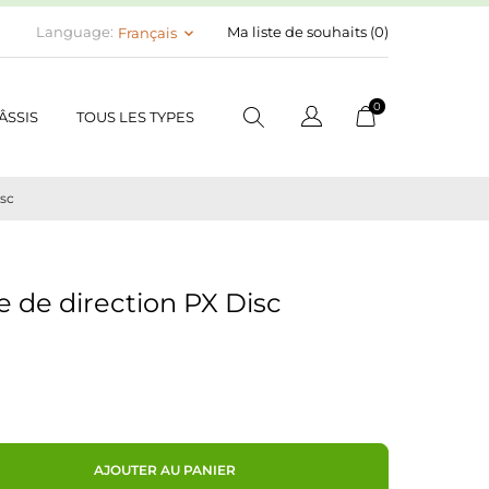
Language:
Ma liste de souhaits (
0
)
Français
keyboard_arrow_down
0
ÂSSIS
TOUS LES TYPES
isc
 de direction PX Disc
AJOUTER AU PANIER