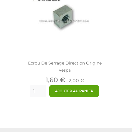
Ecrou De Serrage Direction Origine
Vespa
Prix
Prix
1,60 €
2,00 €
de
AJOUTER AU PANIER
base