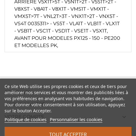
ARRIERE V5X1T>5T - V5N1T>2T - V5S1T>2T -
V8X5T - V8A1T - V8X1T - VMS1T - VMX1T -
VMX5T>7T - VNL2T>3T - VNX1T>2T - VNX5T -
VS4T 0035311> - VS5T - VLA1T - VLB1T - VLX1T
- VSB1T - VSC1T - VSD1T - VSE1T - VSX1T,
AVANT POUR MODELES PX125 - 150 - PE200
ET MODELLES PK,
Ce site Web utilise ses propres cookies et ceux de tiers pour

PRODUITS
améliorer nos services et vous montrer des publicités liées à
vos préférences en analysant vos habitudes de navigation.

Pour donner votre consentement à son utilisation, appuyez
NOTRE SOCIÉTÉ
sur le bouton Accepter.

VOTRE COMPTE
Politique de cookies
Personnaliser les cookies

INFORMATIONS
TOUT ACCEPTER