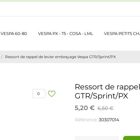
VESPA 60-80
VESPA PX - T5 - COSA - LML
VESPA PETITS CH
Ressort de rappel de levier embrayage Vespa GTR/Sprint/PX
Ressort de rappe
0
GTR/Sprint/PX
5,20 €
6,50 €
Référence:
30307014