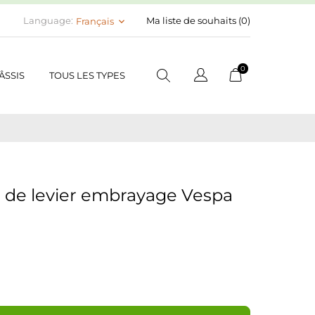
Language:
Ma liste de souhaits (
0
)
Français
keyboard_arrow_down
0
ÂSSIS
TOUS LES TYPES
l de levier embrayage Vespa