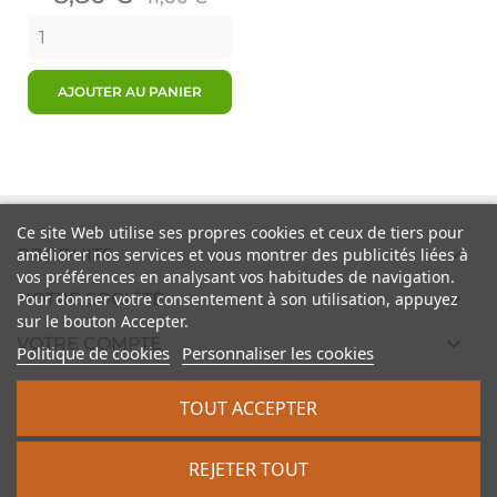
de
base
AJOUTER AU PANIER
Ce site Web utilise ses propres cookies et ceux de tiers pour

PRODUITS
améliorer nos services et vous montrer des publicités liées à
vos préférences en analysant vos habitudes de navigation.

Pour donner votre consentement à son utilisation, appuyez
NOTRE SOCIÉTÉ
sur le bouton Accepter.

VOTRE COMPTE
Politique de cookies
Personnaliser les cookies

INFORMATIONS
TOUT ACCEPTER
2026 - vintagescooter.com
REJETER TOUT