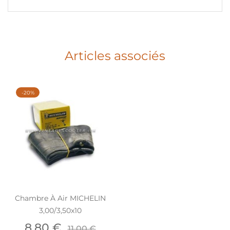
Articles associés
-20%
Chambre À Air MICHELIN
3,00/3,50x10
Prix
Prix
8,80 €
11,00 €