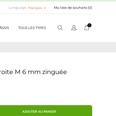
Language:
Ma liste de souhaits (
0
)
Français
keyboard_arrow_down
0
ÂSSIS
TOUS LES TYPES
troite M 6 mm zinguée
AJOUTER AU PANIER