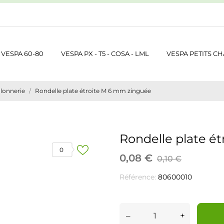
VESPA 60-80
VESPA PX - T5 - COSA - LML
VESPA PETITS CH
lonnerie
Rondelle plate étroite M 6 mm zinguée
Rondelle plate é
0
0,08 €
0,10 €
Référence:
80600010
–
+