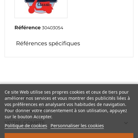
Référence
30403054
Références spécifiques
Ce site Web utilise ses propres cookies et ceux de tiers pour

PRODUITS
améliorer nos services et vous montrer des publicités liées à
vos préférences en analysant vos habitudes de navigation.

Pour donner votre consentement à son utilisation, appuyez
NOTRE SOCIÉTÉ
sur le bouton Accepter.

VOTRE COMPTE
Politique de cookies
Personnaliser les cookies

INFORMATIONS