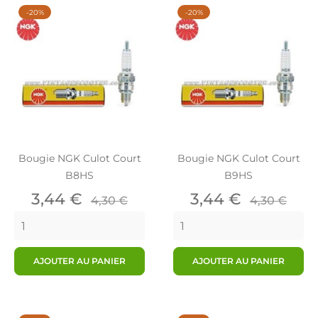
-20%
-20%
Bougie NGK Culot Court
Bougie NGK Culot Court
B8HS
B9HS
Prix
Prix
Prix
Prix
3,44 €
3,44 €
4,30 €
4,30 €
de
de
base
base
AJOUTER AU PANIER
AJOUTER AU PANIER