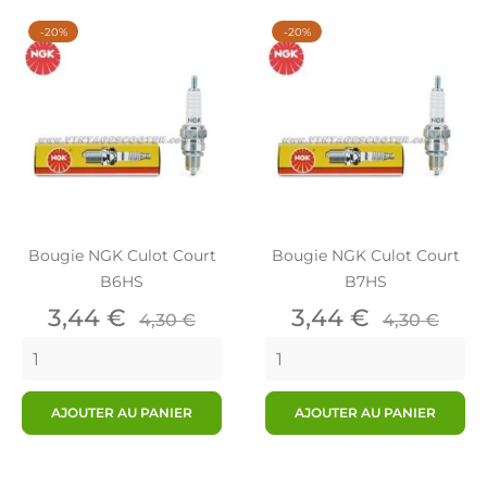
-20%
-20%
Bougie NGK Culot Court
Bougie NGK Culot Court
B6HS
B7HS
Prix
Prix
Prix
Prix
3,44 €
3,44 €
4,30 €
4,30 €
de
de
base
base
AJOUTER AU PANIER
AJOUTER AU PANIER