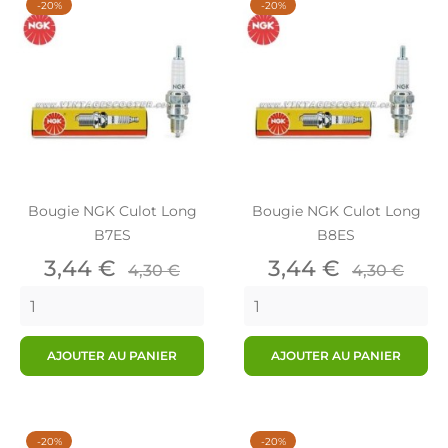
-20%
-20%
Bougie NGK Culot Long
Bougie NGK Culot Long
B7ES
B8ES
Prix
Prix
Prix
Prix
3,44 €
3,44 €
4,30 €
4,30 €
de
de
base
base
AJOUTER AU PANIER
AJOUTER AU PANIER
-20%
-20%