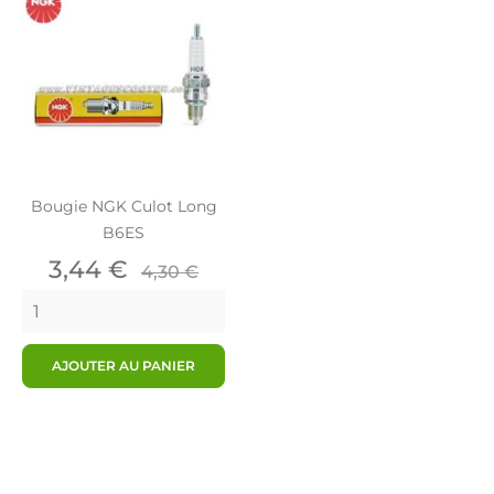
Bougie NGK Culot Long
B6ES
Prix
Prix
3,44 €
4,30 €
de
base
AJOUTER AU PANIER