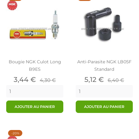
Bougie NGK Culot Long
Anti-Parasite NGK LB05F
B9ES
Standard
Prix
Prix
Prix
Prix
3,44 €
5,12 €
4,30 €
6,40 €
de
de
base
base
AJOUTER AU PANIER
AJOUTER AU PANIER
-20%