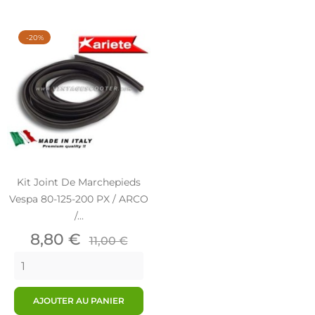
-20%
Kit Joint De Marchepieds
Vespa 80-125-200 PX / ARCO
/...
Prix
Prix
8,80 €
11,00 €
de
base
AJOUTER AU PANIER