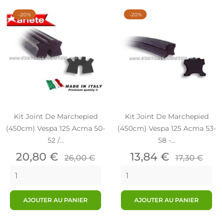
-20%
-20%
Kit Joint De Marchepied
Kit Joint De Marchepied
(450cm) Vespa 125 Acma 50-
(450cm) Vespa 125 Acma 53-
52 /...
58 -...
Prix
Prix
Prix
Prix
20,80 €
13,84 €
26,00 €
17,30 €
de
de
base
base
AJOUTER AU PANIER
AJOUTER AU PANIER