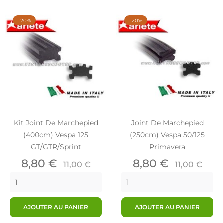
-20%
-20%
Kit Joint De Marchepied
Joint De Marchepied
(400cm) Vespa 125
(250cm) Vespa 50/125
GT/GTR/Sprint
Primavera
Prix
Prix
Prix
Prix
8,80 €
8,80 €
11,00 €
11,00 €
de
de
base
base
AJOUTER AU PANIER
AJOUTER AU PANIER