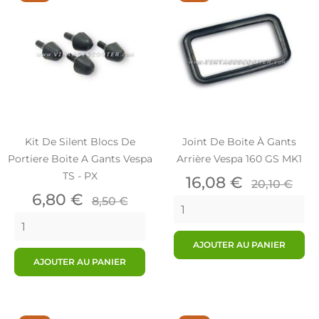
Kit De Silent Blocs De
Joint De Boite À Gants
Portiere Boite A Gants Vespa
Arrière Vespa 160 GS MK1
TS - PX
Prix
Prix
16,08 €
20,10 €
Prix
Prix
de
6,80 €
8,50 €
de
base
base
AJOUTER AU PANIER
AJOUTER AU PANIER