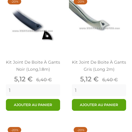
-20%
-20%
Kit Joint De Boite À Gants
Kit Joint De Boite À Gants
Noir (Long,1.8m)
Gris (Long 2m)
Prix
Prix
Prix
Prix
5,12 €
5,12 €
6,40 €
6,40 €
de
de
base
base
AJOUTER AU PANIER
AJOUTER AU PANIER
-20%
-20%