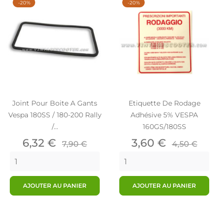
-20%
-20%
Joint Pour Boite A Gants
Etiquette De Rodage
Vespa 180SS / 180-200 Rally
Adhésive 5% VESPA
/...
160GS/180SS
Prix
Prix
Prix
Prix
6,32 €
3,60 €
7,90 €
4,50 €
de
de
base
base
AJOUTER AU PANIER
AJOUTER AU PANIER