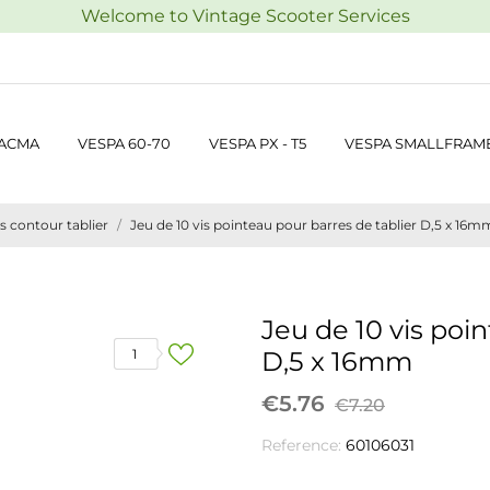
Welcome to Vintage Scooter Services
 ACMA
VESPA 60-70
VESPA PX - T5
VESPA SMALLFRAM
 contour tablier
Jeu de 10 vis pointeau pour barres de tablier D,5 x 16m
Jeu de 10 vis poi
1
D,5 x 16mm
€5.76
€7.20
Reference:
60106031