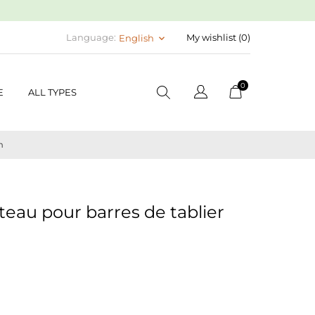
Language:
My wishlist (
0
)
English
keyboard_arrow_down
0
E
ALL TYPES
m
nteau pour barres de tablier