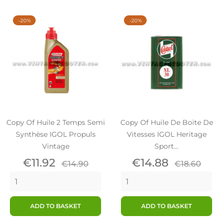
-20%
-20%
Copy Of Huile 2 Temps Semi
Copy Of Huile De Boite De
Synthèse IGOL Propuls
Vitesses IGOL Heritage
Vintage
Sport...
Price
Regular
Price
Regular
€11.92
€14.88
€14.90
€18.60
price
price
ADD TO BASKET
ADD TO BASKET