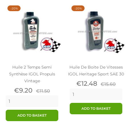
-20%
-20%
Huile 2 Temps Semi
Huile De Boite De Vitesses
Synthèse IGOL Propuls
IGOL Heritage Sport SAE 30
Vintage
Price
Regular
€12.48
€15.60
Price
Regular
price
€9.20
€11.50
price
ADD TO BASKET
ADD TO BASKET